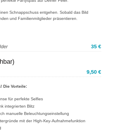
perfekte Partyspaß auf Deiner Feier.
 keinen Schnappschuss entgehen. Sobald das Bild
den und Familienmitglieder präsentieren.
35 €
lder
hbar)
9,50 €
! Die Vorteile:
inse für perfekte Selfies
 integrierten Blitz
ch manuelle Beleuchtungseinstellung
ntergründe mit der High-Key-Aufnahmefunktion
d