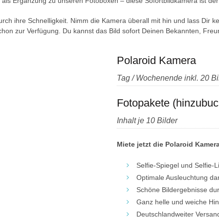
r als Ergänzung zu unseren Fotoboxen – diese Sofortbildkamera ist der 
rch ihre Schnelligkeit. Nimm die Kamera überall mit hin und lass Dir
hon zur Verfügung. Du kannst das Bild sofort Deinen Bekannten, Freun
Polaroid Kamera
Tag / Wochenende inkl. 20 Bi
Fotopakete (hinzubuc
Inhalt je 10 Bilder
Miete jetzt die Polaroid Kamera
Selfie-Spiegel und Selfie-L
Optimale Ausleuchtung dank
Schöne Bildergebnisse dur
Ganz helle und weiche Hi
Deutschlandweiter Versan