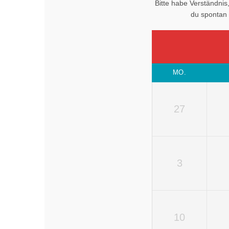
Bitte habe Verständnis
du spontan 
MO.
27
3
10