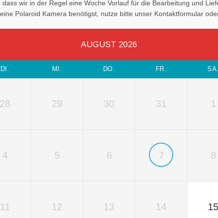
, dass wir in der Regel eine Woche Vorlauf für die Bearbeitung und Li
eine Polaroid Kamera benötigst, nutze bitte unser Kontaktformular oder
AUGUST 2026
DI.
MI.
DO.
FR.
SA
28
29
30
31
1
4
5
6
7
8
11
12
13
14
1