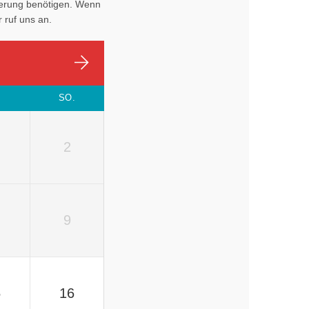
eferung benötigen. Wenn
 ruf uns an.
.
SO.
2
9
5
16